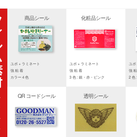
商品シール
化粧品シール
ユポ + ラミネート
ユポ + ラミネート
ユポ
強 粘 着
強 粘 着
強 粘
カラー４色
3 色 : 銀・赤・ピンク
2 色
QR コードシール
透明シール