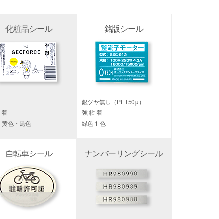
化粧品シール
銘版シール
銀ツヤ無し（PET50μ）
 着
強 粘 着
 : 黄色・黒色
緑色 1 色
自転車シール
ナンバーリングシール