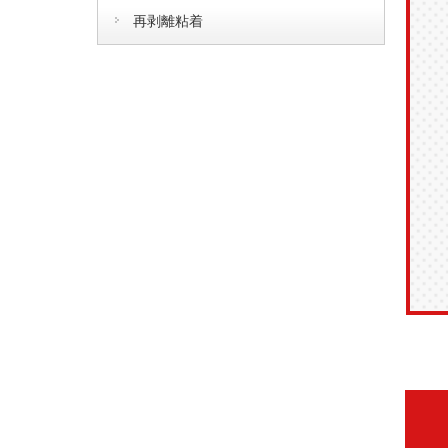
再剥離粘着