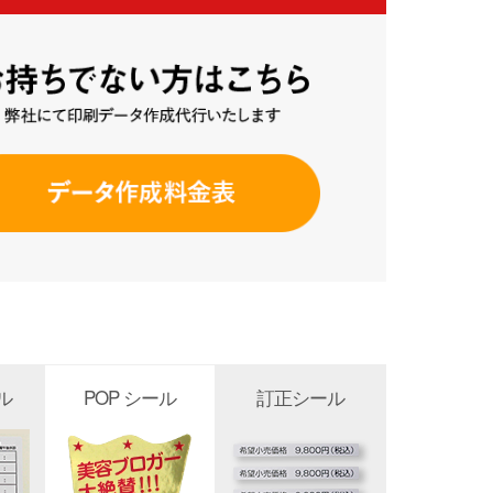
ル
POP シール
訂正シール