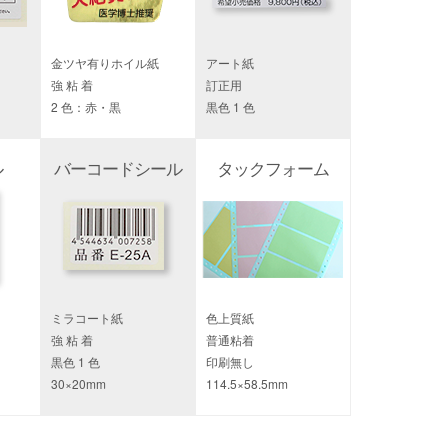
金ツヤ有りホイル紙
アート紙
強 粘 着
訂正用
2 色：赤・黒
黒色 1 色
ル
バーコードシール
タックフォーム
ミラコート紙
色上質紙
強 粘 着
普通粘着
黒色 1 色
印刷無し
30×20mm
114.5×58.5mm