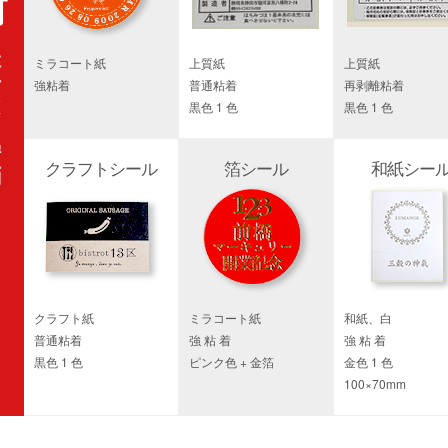
ミラコート紙
上質紙
上質紙
強粘着
普通粘着
再剥離粘着
黒色 1 色
黒色 1 色
クラフトシール
箔シール
和紙シー
クラフト紙
ミラコート紙
和紙、白
普通粘着
強 粘 着
強 粘 着
黒色 1 色
ピンク色 + 金箔
金色 1 色
100×70mm