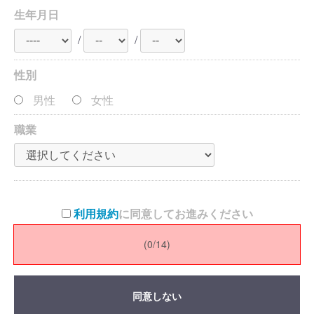
生年月日
/
/
性別
男性
女性
職業
利用規約
に同意してお進みください
(0/14)
同意する
同意しない