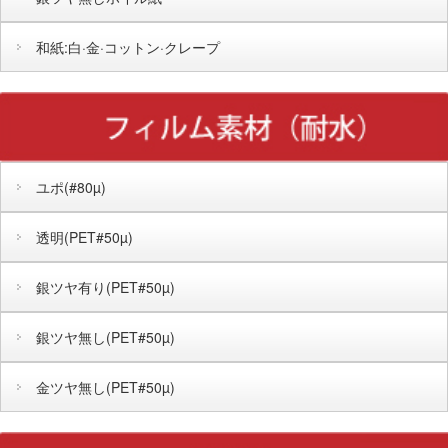
和紙:白·金·コットン·クレープ
ユポ(#80µ)
透明(PET#50µ)
銀ツヤ有り(PET#50µ)
銀ツヤ無し(PET#50µ)
金ツヤ無し(PET#50µ)